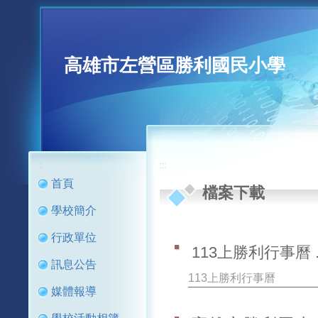
高雄市左營區勝利國民小學
:::
:::
首頁
檔案下載
學校簡介
行政單位
113上勝利行事曆 .
訊息公告
113上勝利行事曆
媒體報導