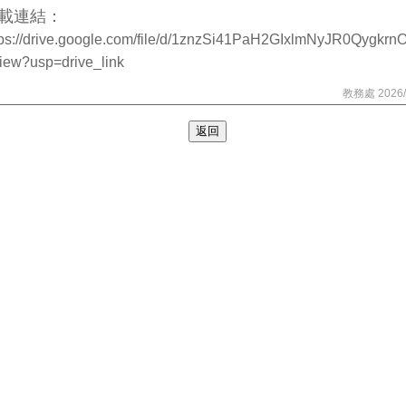
載連結：
tps://drive.google.com/file/d/1znzSi41PaH2GIxlmNyJR0Qygkrn
view?usp=drive_link
教務處 2026/
返回