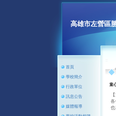
高雄市左營區
:::
:::
首頁
學校簡介
童
行政單位
【
訊息公告
各
媒體報導
也