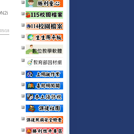
ON2i
05/18