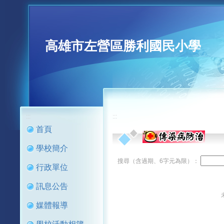
高雄市左營區勝利國民小學
:::
:::
首頁
學校簡介
搜尋（含過期、6字元為限）：
行政單位
訊息公告
媒體報導