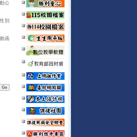
活動公
性別
敘函