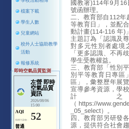
學校活動相簿
國教署)114年9月16
號函辦理。
檔案下載
二、教育部自112年
學生人數
等教育日」，並配
動計畫(114-116
兒童網站
主題訂為「認識及
校外人士協助教學
對多元性別者處境
活動
「更多認識、不再
學生受教權益。
報修系統
三、教育部「性別
即時空氣品質監測
別平等教育日專區
區」，彙整歷年展
宣導參考資源，學
計
（https://www.gende
_05_select）。
四、教育部另研發
源，提供符合社會