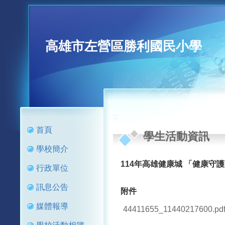
高雄市左營區勝利國民小學
:::
:::
首頁
學生活動資訊
學校簡介
114年高雄健康城 「健康守
行政單位
訊息公告
附件
媒體報導
44411655_11440217600.pd