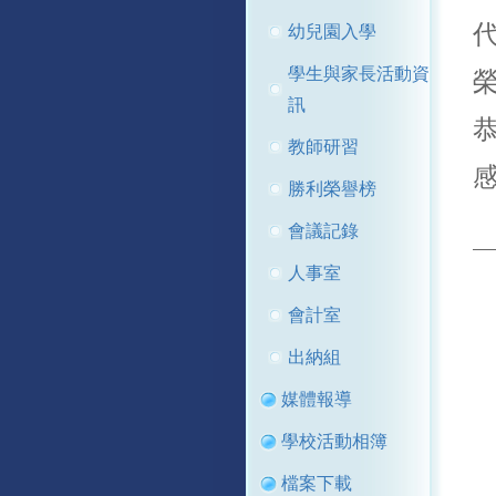
幼兒園入學
學生與家長活動資
訊
教師研習
勝利榮譽榜
會議記錄
人事室
會計室
出納組
媒體報導
學校活動相簿
檔案下載