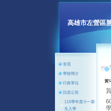
高雄市左營區
:::
:::
首頁
學校簡介
賀
行政單位
賀
訊息公告
6
115學年度小一新
學
生入學