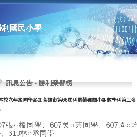
勝利國民小學
訊息公告
-
勝利榮譽榜
!本校六年級同學參加高雄市第66屆科展榮獲國小組數學科第二名
!
07張○榛同學、607吳○芸同學、607周○
、610林○丞同學