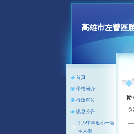
高雄市左營區
:::
:::
首頁
學校簡介
賀
行政單位
恭
訊息公告
115學年度小一新
生入學