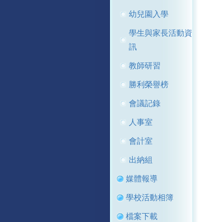
幼兒園入學
學生與家長活動資
訊
教師研習
勝利榮譽榜
會議記錄
人事室
會計室
出納組
媒體報導
學校活動相簿
檔案下載