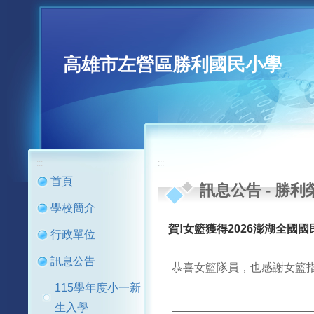
高雄市左營區勝利國民小學
:::
:::
首頁
訊息公告
-
勝利
學校簡介
賀!女籃獲得2026澎湖全國
行政單位
訊息公告
恭喜女籃隊員，也感謝女籃指
115學年度小一新
生入學