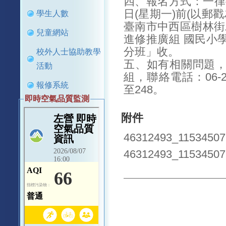
四、報名方式：一律採
日(星期一)前(以郵戳
學生人數
臺南市中西區樹林街
兒童網站
進修推廣組 國民小
分班」收。
校外人士協助教學
五、如有相關問題
活動
組，聯絡電話：06-213
報修系統
至248。
即時空氣品質監測
附件
46312493_11534507
46312493_11534507