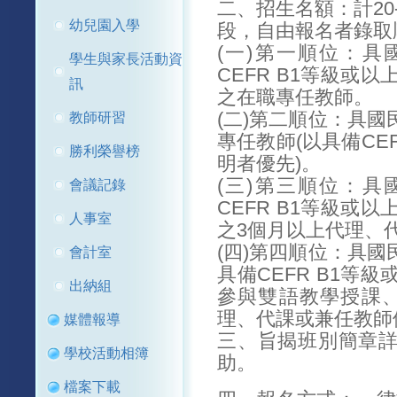
二、招生名額：計20
幼兒園入學
段，自由報名者錄取
(一)第一順位：
學生與家長活動資
CEFR B1等級或
訊
之在職專任教師。
(二)第二順位：具
教師研習
專任教師(以具備CE
勝利榮譽榜
明者優先)。
(三)第三順位：
會議記錄
CEFR B1等級或
人事室
之3個月以上代理、
(四)第四順位：具
會計室
具備CEFR B1等
出納組
參與雙語教學授課
理、代課或兼任教師
媒體報導
三、旨揭班別簡章
學校活動相簿
助。
檔案下載