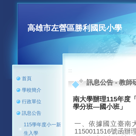
高雄市左營區勝利國民小學
:::
:::
首頁
訊息公告
-
教師
學校簡介
南大學辦理115年度
行政單位
學分班—國小班」
訊息公告
一、依據國立臺南大
115學年度小一新
1150011516號函辦
生入學