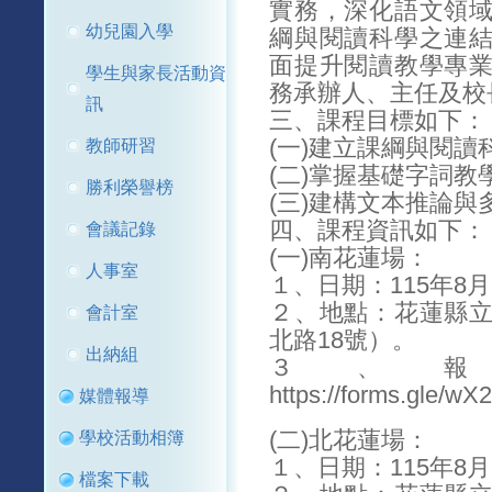
實務，深化語文領
幼兒園入學
綱與閱讀科學之連
面提升閱讀教學專
學生與家長活動資
務承辦人、主任及校
訊
三、課程目標如下：
(一)建立課綱與閱
教師研習
(二)掌握基礎字詞教
勝利榮譽榜
(三)建構文本推論
四、課程資訊如下：
會議記錄
(一)南花蓮場：
人事室
１、日期：115年8
２、地點：花蓮縣
會計室
北路18號）。
出納組
３、
https://forms.gle
媒體報導
(二)北花蓮場：
學校活動相簿
１、日期：115年8
檔案下載