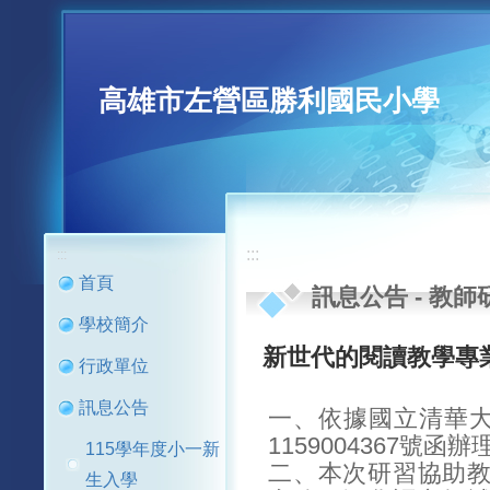
高雄市左營區勝利國民小學
:::
:::
首頁
訊息公告
-
教師
學校簡介
新世代的閱讀教學專
行政單位
訊息公告
一、依據國立清華大
1159004367號函辦
115學年度小一新
二、本次研習協助
生入學