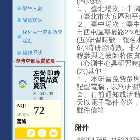
(四)地點：
１、臺北場次：中
學生人數
（臺北市大安區和平
兒童網站
２、臺中場次：臺
市西屯區寧夏路240
校外人士協助教學
(五)研習時數：報
活動
6小時研習時數。非
報修系統
程參與之教師將依
即時空氣品質監測
（心測中心具研習時
(六)其他：
１、本研習免費參
記型電腦，以利研習
２、行前通知或活
天以電子郵件寄送
郵件信箱。
附件