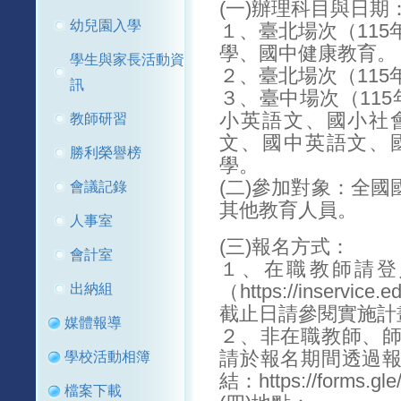
(一)辦理科目與日期
幼兒園入學
１、臺北場次（115
學、國中健康教育。
學生與家長活動資
２、臺北場次（115
訊
３、臺中場次（115
小英語文、國小社
教師研習
文、國中英語文、
勝利榮譽榜
學。
(二)參加對象：全
會議記錄
其他教育人員。
人事室
(三)報名方式：
會計室
１、在職教師請登
出納組
（https://inser
截止日請參閱實施計
媒體報導
２、非在職教師、
請於報名期間透過
學校活動相簿
結：https://forms.g
檔案下載