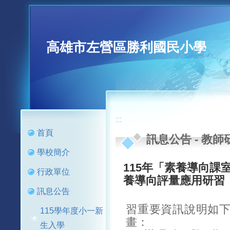
高雄市左營區勝利國民小學
:::
:::
首頁
訊息公告
-
教師
學校簡介
115年「素養導向課
行政單位
養導向評量應用研習
訊息公告
習重要資訊說明如
115學年度小一新
畫：
生入學