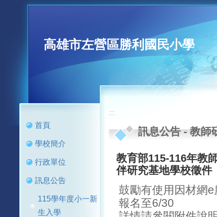
高雄市左營區勝利國民小學
:::
:::
首頁
訊息公告
-
教師
學校簡介
教育部115-116年
行政單位
伴研究基地學校徵件
訊息公告
鼓勵有使用因材網e
115學年度小一新
報名至6/30
生入學
詳情請參閱附件說