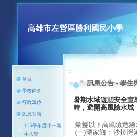
高雄市左營區勝利國民小學
:::
:::
首頁
訊息公告
-
學生
學校簡介
暑期水域遊憩安全宣
行政單位
時，避開高風險水域
訊息公告
彙整以下高風險危險
115學年度小一新
(一)瑪家鄉：沙拉
生入學