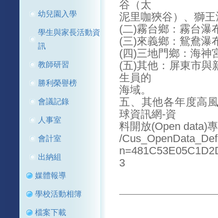
谷（太
幼兒園入學
泥里咖狹谷）、獅王
(二)霧台鄉：霧台
學生與家長活動資
(三)來義鄉：鴛鴦瀑
訊
(四)三地門鄉：海神
(五)其他：屏東市
教師研習
生員的
勝利榮譽榜
海域。
五、其他各年度高
會議記錄
球資訊網-資
人事室
料開放(Open data)專區h
/Cus_OpenData_Defa
會計室
n=481C53E05C1D2
出納組
3
媒體報導
學校活動相簿
檔案下載