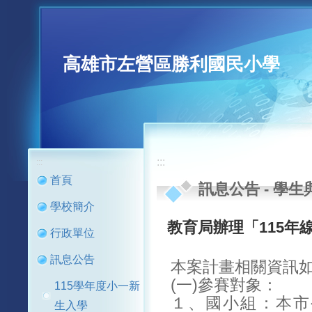
高雄市左營區勝利國民小學
:::
:::
首頁
訊息公告
-
學生
學校簡介
教育局辦理「115年
行政單位
訊息公告
本案計畫相關資訊
(一)參賽對象：
115學年度小一新
１、國小組：本市
生入學