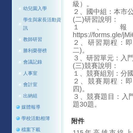
級）。
幼兒園入學
２、國中組：本市
(二)研習說明：
學生與家長活動資
１、
訊
https://forms.gle/
教師研習
２、研習期程：即日
二)。
勝利榮譽榜
３、研習單元：入門
會議記錄
(三)競賽說明：
１、競賽組別：分
人事室
２、競賽期程：即日
會計室
四)。
３、競賽題目：入門
出納組
題30題。
媒體報導
學校活動相簿
附件
檔案下載
115年高雄市線