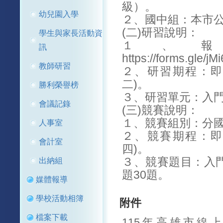
級）。
幼兒園入學
２、國中組：本市
(二)研習說明：
學生與家長活動資
１、
訊
https://forms.gle/
教師研習
２、研習期程：即日
二)。
勝利榮譽榜
３、研習單元：入門
會議記錄
(三)競賽說明：
１、競賽組別：分
人事室
２、競賽期程：即日
會計室
四)。
３、競賽題目：入門
出納組
題30題。
媒體報導
學校活動相簿
附件
檔案下載
115年高雄市線