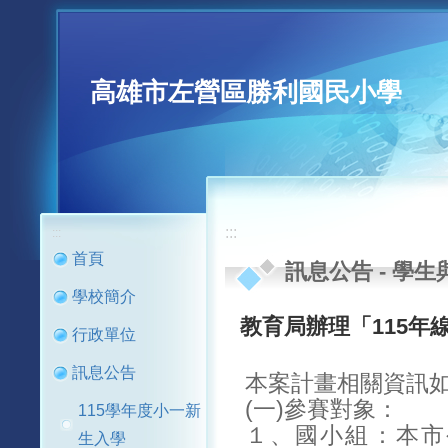
高雄市左營區勝利國民小學
:::
:::
首頁
訊息公告
-
學生
學校簡介
教育局辦理「115年
行政單位
訊息公告
本案計畫相關資訊
(一)參賽對象：
115學年度小一新
１、國小組：本市
生入學